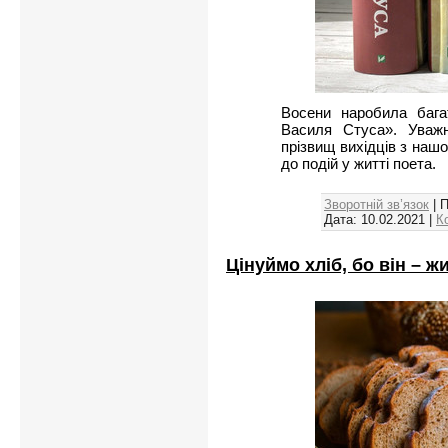
Восени наробила бага
Василя Стуса». Уважн
прізвищ вихідців з нашо
до подій у житті поета.
Зворотній зв’язок
| 
Дата:
10.02.2021
|
К
Цінуймо хліб, бо він – ж