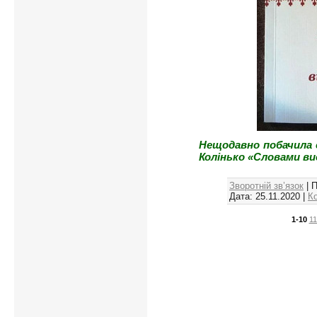
Нещодавно побачила с
Колінько «Словами в
Зворотній зв’язок
| 
Дата:
25.11.2020
|
К
1-10
11