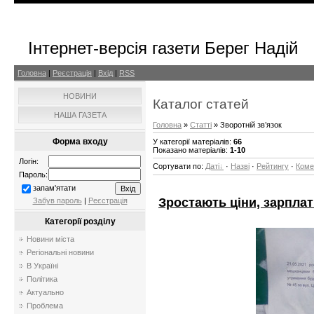
Інтернет-версія газети Берег Надій
Головна
|
Реєстрація
|
Вхід
|
RSS
НОВИНИ
Каталог статей
НАША ГАЗЕТА
Головна
»
Статті
» Зворотній зв’язок
Форма входу
У категорії матеріалів
:
66
Показано матеріалів
:
1-10
Логін:
Сортувати по
:
Даті
·
Назві
·
Рейтингу
·
Коме
Пароль:
запам'ятати
Зростають ціни, зарпла
Забув пароль
|
Реєстрація
Категорії розділу
Новини міста
Регіональні новини
В Україні
Політика
Актуально
Проблема