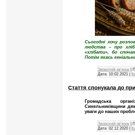
Сьогодні хочу розпо
людства – про хліб
«хлібати», бо споча
Потім якась геніальн
Зворотній зв’язок
| 
Дата:
10.02.2021
|
К
Стаття спонукала до пр
Громадська орга
Синельниківщини дяку
уваги до наших пробл
Зворотній зв’язок
| 
Дата:
02.12.2020
|
К