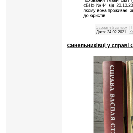
поховання глави сім’ї
«БН» №44 від 29.10.202
якому вона проживає, з
до юристів.
Зворотній зв’язок
| 
Дата:
24.02.2021
|
К
Синельниківці у справі 