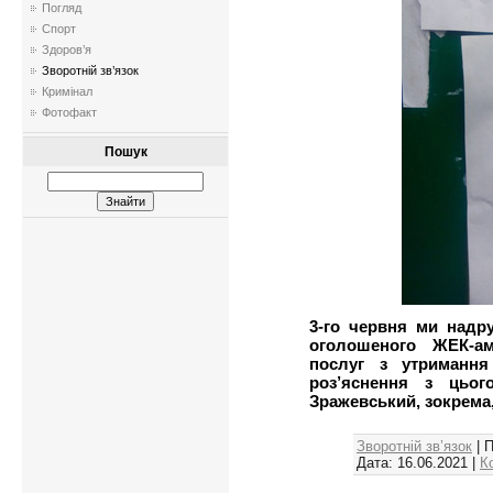
Погляд
Спорт
Здоров’я
Зворотній зв’язок
Кримінал
Фотофакт
Пошук
3-го червня ми надр
оголошеного ЖЕК-ам
послуг з утримання
роз’яснення з цьог
Зражевський, зокрема,
Зворотній зв’язок
| 
Дата:
16.06.2021
|
К