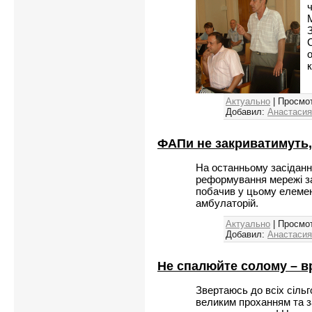
Актуально
| Просмот
Добавил:
Анастасия
ФАПи не закриватимуть,
На останньому засіданн
реформування мережі за
побачив у цьому елемен
амбулаторій.
Актуально
| Просмо
Добавил:
Анастасия
Не спалюйте солому – вр
Звертаюсь до всіх сіль
великим проханням та 