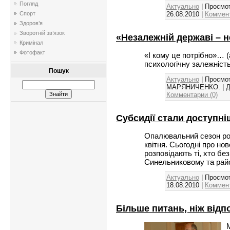
Погляд
Актуально
| Просмот
26.08.2010
|
Коммент
Спорт
Здоров’я
Зворотній зв’язок
«Незалежній державі – 
Кримінал
Фотофакт
«І кому це потрібно»… (
психологічну залежність
Пошук
Актуально
| Просмот
МАРЯНИЧЕНКО. | Д
Комментарии (0)
Субсидії стали доступн
Опалювальний сезон роз
квітня. Сьогодні про но
розповідають ті, хто б
Синельниковому та райо
Актуально
| Просмот
18.08.2010
|
Коммент
Більше питань, ніж відп