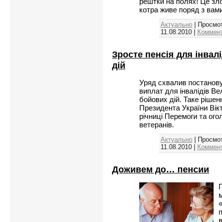
рештки на полях! Це зло
котра живе поряд з вами
Актуально
| Просмот
11.08.2010
|
Коммент
Зросте пенсія для інвалі
дій
Уряд схвалив постанову
виплат для інвалідів Вел
бойових дій. Таке рішен
Президента України Вік
річниці Перемоги та ого
ветеранів.
Актуально
| Просмот
11.08.2010
|
Коммент
Доживем до… пенсии