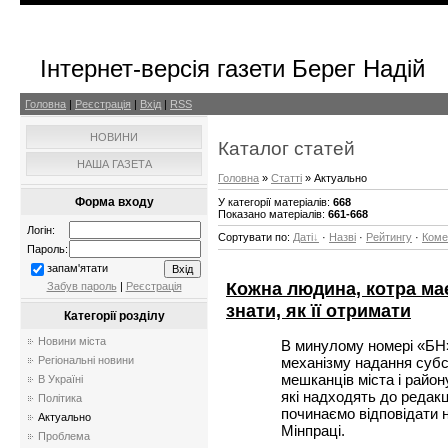
Інтернет-версія газети Берег Надій
Головна
|
Реєстрація
|
Вхід
|
RSS
НОВИНИ
Каталог статей
НАША ГАЗЕТА
Головна
»
Статті
» Актуально
Форма входу
У категорії матеріалів
:
668
Показано матеріалів
:
661-668
Логін:
Сортувати по
:
Даті
·
Назві
·
Рейтингу
·
Коме
Пароль:
запам'ятати
Кожна людина, котра ма
Забув пароль
|
Реєстрація
знати, як її отримати
Категорії розділу
Новини міста
В минулому номері «БН
механізму надання субс
Регіональні новини
мешканців міста і район
В Україні
які надходять до редакц
Політика
починаємо відповідати н
Актуально
Мінпраці.
Проблема