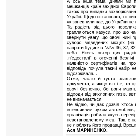
А ось інша тема. Днями ми п
мешканців країн західної Європи, 
також про випадки захворюванн
Україні. Щодо останнього, то нин
як запевнили нас, до України не
Та радість від цього невелик
трапляються казуси, про що ча
звернути увагу, що овочі нині 
суворо відведених місцях (на 
напроти будинків №№ 36, 37, 32,
неба. Якось автор цих рядкі
„п’єдесталі” в оточенні безлі
наявністю сертифікатів на пр
відповідь почула такий набір н
підозрювала...
Отже, часто й густо реалізо
документа, а якщо він і є, то ц
овочі безпечно, бо вони мають
відходи від вихлопних газів, авт
не визначається.
Не відаю, чи дає дозвіл хтось 
інтенсивним рухом автомобілів,
організація робила якусь переві
невстановленому місці. Так, є н
не люблять його продавці. Врешт
Ася МАРИНЕНКО.