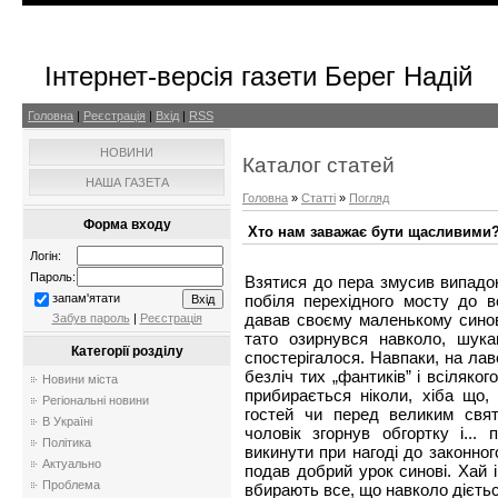
Інтернет-версія газети Берег Надій
Головна
|
Реєстрація
|
Вхід
|
RSS
НОВИНИ
Каталог статей
НАША ГАЗЕТА
Головна
»
Статті
»
Погляд
Форма входу
Хто нам заважає бути щасливими
Логін:
Пароль:
Взятися до пера змусив випадок
побіля перехідного мосту до в
запам'ятати
давав своєму маленькому синов
Забув пароль
|
Реєстрація
тато озирнувся навколо, шука
Категорії розділу
спостерігалося. Навпаки, на лаво
безліч тих „фантиків” і всіляко
Новини міста
прибирається ніколи, хіба що,
Регіональні новини
гостей чи перед великим свя
В Україні
чоловік згорнув обгортку і...
Політика
викинути при нагоді до законно
Актуально
подав добрий урок синові. Хай і
Проблема
вбирають все, що навколо дієтьс