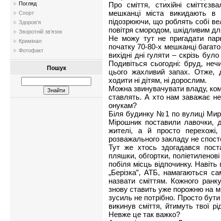
Про сміття, стихійні сміттєзв
Погляд
мешканці міста викидають в 
Спорт
підозрюючи, що роблять собі ве
Здоров’я
повітря смородом, шкідливим для
Зворотній зв’язок
Не можу тут не пригадати парк
Кримінал
початку 70-80-х мешканці багато
Фотофакт
вихідні дні гуляти – скрізь було
Подивіться сьогодні: бруд, неч
Пошук
цього жахливий запах. Отже, 
ходити ні дітям, ні дорослим.
Можна звинувачувати владу, кому
ставлять. А хто нам заважає не 
онукам?
Біля будинку №1 по вулиці Миру
Мірошник поставили лавочки, д
жителі, а й просто перехожі,
розважального закладу не спосте
Тут же хтось здогадався пост
пляшки, обгортки, поліетиленові 
побіля місць відпочинку. Навіть 
„Берізка”, АТБ, намагаються с
назвати сміттям. Кожного ранку
знову ставить уже порожню на м
зусиль не потрібно. Просто бути 
викинув сміття, йтимуть твої рід
Невже це так важко?