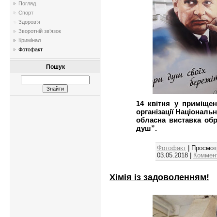
Погляд
Спорт
Здоров’я
Зворотній зв’язок
Кримінал
Фотофакт
Пошук
14 квітня у приміщен
організації Національ
обласна виставка об
душ”.
Фотофакт
| Просмот
03.05.2018
|
Коммент
Хімія із задоволенням!