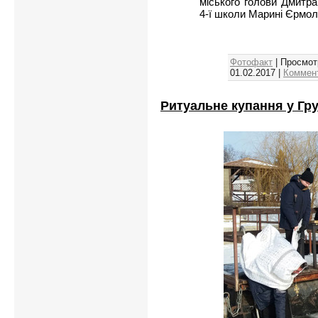
міського голови Дмитра
4-ї школи Марині Єрмол
Фотофакт
| Просмот
01.02.2017
|
Коммент
Ритуальне купання у Г