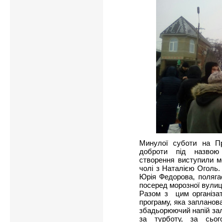
Минулої суботи на Пр
доброти під назвою 
створення виступили м
чолі з Наталією Оголь. 
Юрія Федорова, поляга
посеред морозної вулиц
Разом з цим організат
програму, яка запланова
збадьорюючий напій зал
за турботу, за сьог