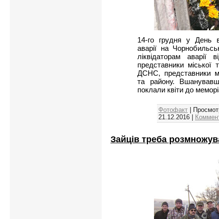
14-го грудня у День в
аварії на Чорнобильсь
ліквідаторам аварії 
представники міської т
ДСНС, представники м
та району. Вшанувавш
поклали квіти до меморі
Фотофакт
| Просмот
21.12.2016
|
Коммент
Зайців треба розмножув