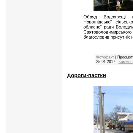
Обряд Водохрещі п
Новогнідської сільськ
обласної ради Володим
Святоволодимирського
благословив присутніх
Фотофакт
| Просмот
25.01.2017
|
Коммент
Дороги-пастки