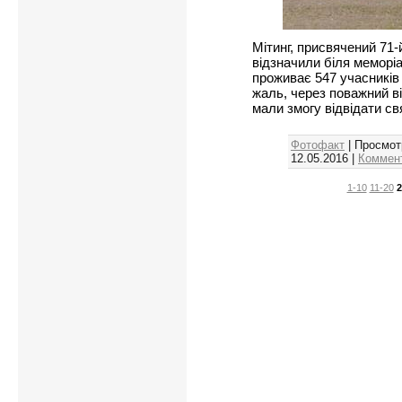
Мітинг, присвячений 71
відзначили біля меморі
проживає 547 учасників 
жаль, через поважний вік
мали змогу відвідати св
Фотофакт
| Просмот
12.05.2016
|
Коммент
1-10
11-20
2