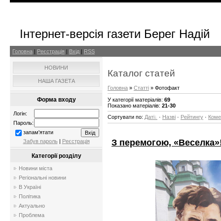
Інтернет-версія газети Берег Надій
Головна
|
Реєстрація
|
Вхід
|
RSS
НОВИНИ
Каталог статей
НАША ГАЗЕТА
Головна
»
Статті
» Фотофакт
Форма входу
У категорії матеріалів
:
69
Показано матеріалів
:
21-30
Логін:
Сортувати по
:
Даті
·
Назві
·
Рейтингу
·
Коме
Пароль:
запам'ятати
З перемогою, «Веселка»
Забув пароль
|
Реєстрація
Категорії розділу
Новини міста
Регіональні новини
В Україні
Політика
Актуально
Проблема