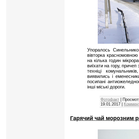
Упоралось Синельников
вівторка красномовною
на кілька годин мікрор
виїхати на гору, причеп 
техніці комунальникі
виявились і еменесник
посипані антиожеледною
інші міські дороги.
Фотофакт
| Просмот
19.01.2017
|
Коммент
Гарячий чай морозним 