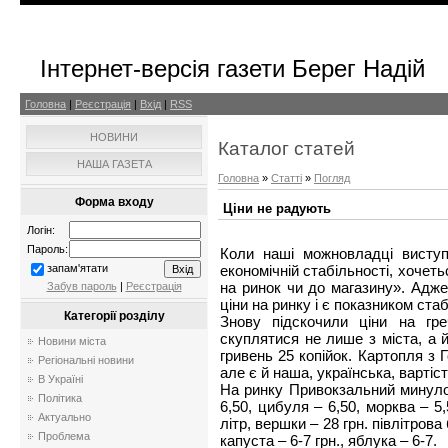
Інтернет-версія газети Берег Надій
Головна
|
Реєстрація
|
Вхід
|
RSS
НОВИНИ
Каталог статей
НАША ГАЗЕТА
Головна
»
Статті
»
Погляд
Форма входу
Ціни не радують
Логін:
Пароль:
Коли наші можновладці висту
економічній стабільності, хочеть
запам'ятати
на ринок чи до магазину». Адже
Забув пароль
|
Реєстрація
ціни на ринку і є показником стабі
Категорії розділу
Знову підскочили ціни на гре
скуплятися не лише з міста, а й 
Новини міста
гривень 25 копійок. Картопля з Г
Регіональні новини
але є й наша, українська, вартіст
В Україні
На ринку Привокзальний минулої 
Політика
6,50, цибуля – 6,50, морква – 5,
Актуально
літр, вершки – 28 грн. півлітрова 
Проблема
капуста – 6-7 грн., яблука – 6-7.