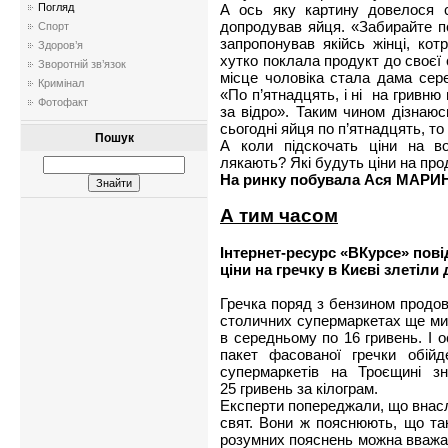
А ось яку картину довелося сп
Погляд
допродував яйця. «Забирайте п
Спорт
запропонував якійсь жінці, кот
Здоров’я
хутко поклала продукт до своєї 
Зворотній зв’язок
місце чоловіка стала дама сер
Кримінал
«По п’ятнадцять, і ні на гривн
Фотофакт
за відро». Таким чином дізнаю
сьогодні яйця по п’ятнадцять, то
Пошук
А коли підскочать ціни на во
лякають? Які будуть ціни на про
На ринку побувала Ася МАРИ
А тим часом
Інтернет-ресурс «ВКурсе» пов
ціни на гречку в Києві злетіли
Гречка поряд з бензином продовж
столичних супермаркетах ще мин
в середньому по 16 гривень. І 
пакет фасованої гречки обій
супермаркетів на Троєщині зн
25 гривень за кілограм.
Експерти попереджали, що внасл
свят. Вони ж пояснюють, що та
розумних пояснень можна вважат