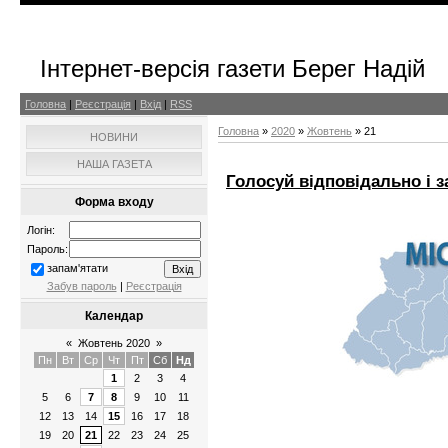
Інтернет-версія газети Берег Надій
Головна
|
Реєстрація
|
Вхід
|
RSS
Головна
»
2020
»
Жовтень
»
21
НОВИНИ
НАША ГАЗЕТА
Голосуй відповідально і з
Форма входу
Логін:
Пароль:
запам'ятати
Забув пароль
|
Реєстрація
Календар
«
Жовтень 2020
»
Пн
Вт
Ср
Чт
Пт
Сб
Нд
1
2
3
4
5
6
7
8
9
10
11
12
13
14
15
16
17
18
19
20
21
22
23
24
25