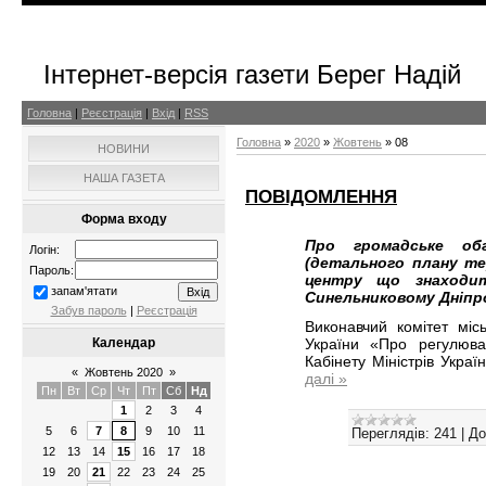
Інтернет-версія газети Берег Надій
Головна
|
Реєстрація
|
Вхід
|
RSS
Головна
»
2020
»
Жовтень
»
08
НОВИНИ
НАША ГАЗЕТА
ПОВІДОМЛЕННЯ
Форма входу
Про громадське обг
Логін:
(детального плану те
Пароль:
центру що знаходит
запам'ятати
Синельниковому Дніпр
Забув пароль
|
Реєстрація
Виконавчий комітет міс
України «Про регулюван
Календар
Кабінету Міністрів Укра
«
Жовтень 2020
»
далі »
Пн
Вт
Ср
Чт
Пт
Сб
Нд
1
2
3
4
5
6
7
8
9
10
11
Переглядів:
241
|
До
12
13
14
15
16
17
18
19
20
21
22
23
24
25