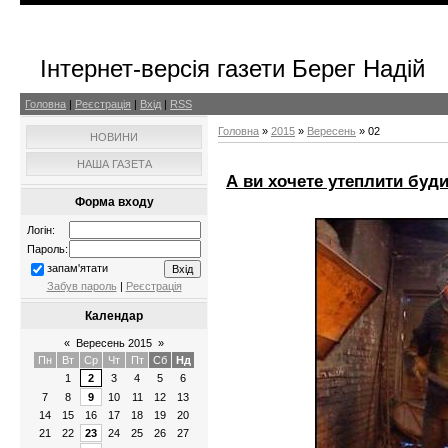
Інтернет-версія газети Берег Надій
Головна
|
Реєстрація
|
Вхід
|
RSS
Головна
»
2015
»
Вересень
»
02
НОВИНИ
НАША ГАЗЕТА
А ви хочете утеплити буд
Форма входу
Логін:
Пароль:
запам'ятати
Забув пароль
|
Реєстрація
Календар
«
Вересень 2015
»
Пн
Вт
Ср
Чт
Пт
Сб
Нд
1
2
3
4
5
6
7
8
9
10
11
12
13
14
15
16
17
18
19
20
21
22
23
24
25
26
27