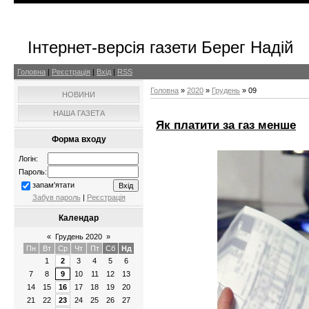
Інтернет-версія газети Берег Надій
Головна
|
Реєстрація
|
Вхід
|
RSS
Головна
»
2020
»
Грудень
»
09
НОВИНИ
НАША ГАЗЕТА
Як платити за газ менше
Форма входу
Логін:
Пароль:
запам'ятати
Забув пароль
|
Реєстрація
Календар
«
Грудень 2020
»
Пн
Вт
Ср
Чт
Пт
Сб
Нд
1
2
3
4
5
6
7
8
9
10
11
12
13
14
15
16
17
18
19
20
21
22
23
24
25
26
27