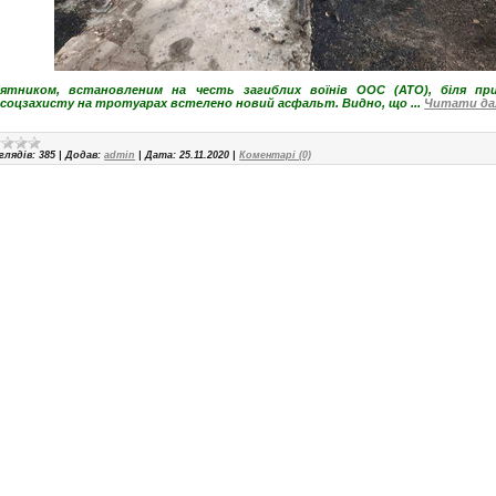
’ятником, встановленим на честь загиблих воїнів ООС (АТО), біля пр
 соцзахисту на тротуарах встелено новий асфальт. Видно, що
...
Читати дал
глядів:
385
|
Додав:
admin
|
Дата:
25.11.2020
|
Коментарі (0)