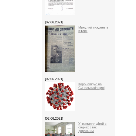
[02.06.2021]
Минулий тиждень в
історії
[02.06.2021]
Коронавірус на
Синельниківщині
[02.06.2021]
Утримання дітей в
садках стає
дорожчим