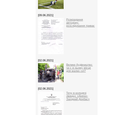
[09.06.2021]
Розкрадання
автодору:
розслідування триває
[02.06.2021]
Велике будівництво:
чи є в ньому місце
для малих сіл?
[02.06.2021]
Течу в колодязі
ліквідує «Дніпро-
Західний Донбас»