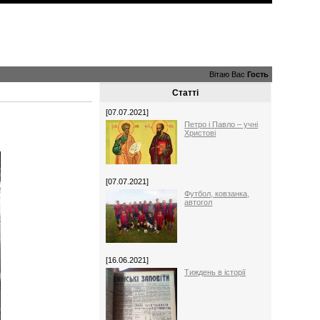
Вітаю Вас
Гость
Статті
[07.07.2021]
Петро і Павло – учні
Христові
[07.07.2021]
Футбол, ковзанка,
автогол
[16.06.2021]
Тиждень в історії