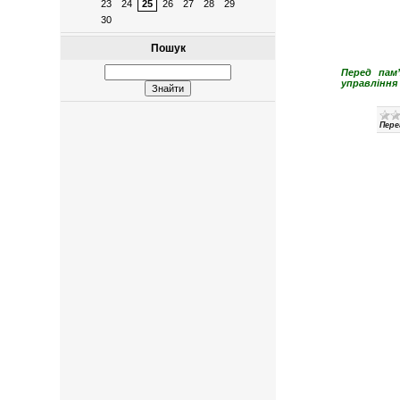
23
24
25
26
27
28
29
30
Пошук
Перед пам
управління
Пере