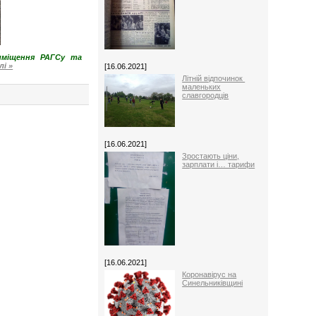
иміщення РАГСу та
і »
[16.06.2021]
Літній відпочинок
маленьких
славгородців
[16.06.2021]
Зростають ціни,
зарплати і… тарифи
[16.06.2021]
Коронавірус на
Синельниківщині