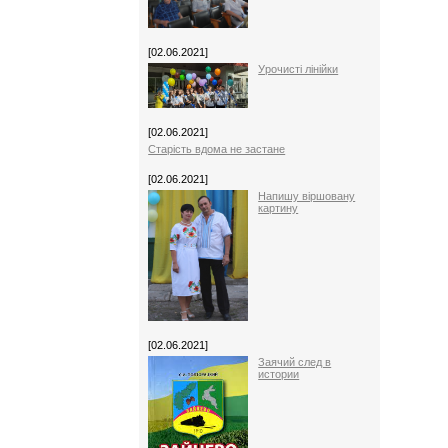
[02.06.2021]
Урочисті лінійки
[02.06.2021]
Старість вдома не застане
[02.06.2021]
Напишу віршовану
картину
[02.06.2021]
Заячий след в
истории