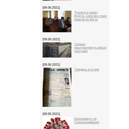
[09.06.2021]
Туалети в парку
будуть, коли він стане
власністю міста
[09.06.2021]
Скільки
коштуватимуть міські
тротуари
[09.06.2021]
Тиждень в історії
[09.06.2021]
Коронавірус на
Синельниківщині