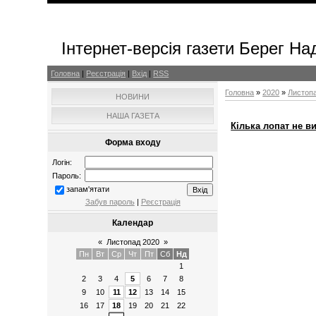
Інтернет-версія газети Берег На
Головна
|
Реєстрація
|
Вхід
|
RSS
Головна
»
2020
»
Листоп
НОВИНИ
НАША ГАЗЕТА
Кілька лопат не в
Форма входу
Логін:
Пароль:
запам'ятати
Забув пароль
|
Реєстрація
Календар
«
Листопад 2020
»
Пн
Вт
Ср
Чт
Пт
Сб
Нд
1
2
3
4
5
6
7
8
9
10
11
12
13
14
15
16
17
18
19
20
21
22