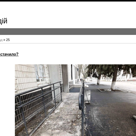
дій
ад
»
25
истачило?