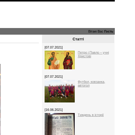
Вітаю Вас
Гость
Статті
[07.07.2021]
Петро і Павло – учні
Христові
[07.07.2021]
Футбол, ковзанка,
автогол
[16.06.2021]
Тиждень в історії