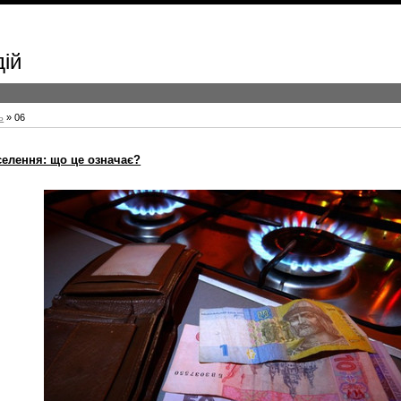
дій
ь
»
06
селення: що це означає?