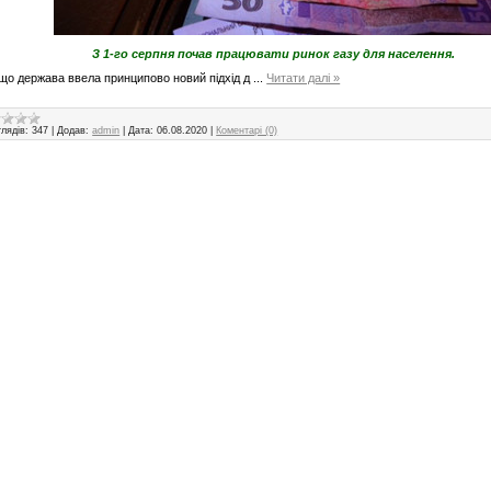
З 1-го серпня почав працювати ринок газу для населення.
 що держава ввела принципово новий підхід д
...
Читати далі »
лядів:
347
|
Додав:
admin
|
Дата:
06.08.2020
|
Коментарі (0)