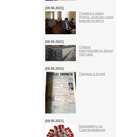
[09.06.2021]
Туалети в парку
будуть, коли він стане
власністю міста
[09.06.2021]
Скільки
коштуватимуть міські
тротуари
[09.06.2021]
Тиждень в історії
[09.06.2021]
Коронавірус на
Синельниківщині