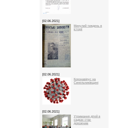
[02.06.2021]
Минулий тиждень в
історії
[02.06.2021]
Коронавірус на
Синельниківщині
[02.06.2021]
Утримання дітей в
садках стає
дорожчим