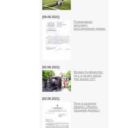
[09.06.2021]
Розкрадання
автодору:
розслідування триває
[02.06.2021]
Велике будівництво:
чи є в ньому місце
для малих сіл?
[02.06.2021]
Течу в колодязі
ліквідує «Дніпро-
Західний Донбас»