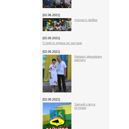
[02.06.2021]
Урочисті лінійки
[02.06.2021]
Старість вдома не застане
[02.06.2021]
Напишу віршовану
картину
[02.06.2021]
Заячий след в
истории