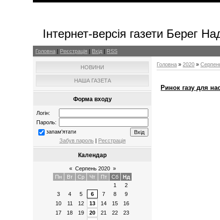
Інтернет-версія газети Берег На
Головна
|
Реєстрація
|
Вхід
|
RSS
Головна
»
2020
»
Серпен
НОВИНИ
НАША ГАЗЕТА
Ринок газу для на
Форма входу
Логін:
Пароль:
запам'ятати
Забув пароль
|
Реєстрація
Календар
«
Серпень 2020
»
Пн
Вт
Ср
Чт
Пт
Сб
Нд
1
2
3
4
5
6
7
8
9
10
11
12
13
14
15
16
17
18
19
20
21
22
23