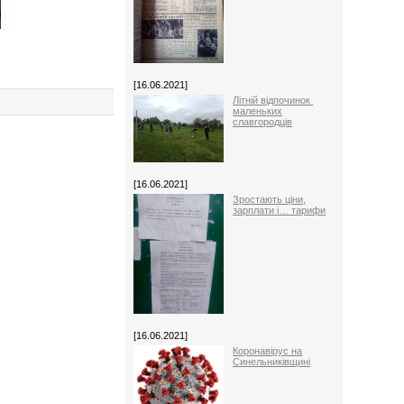
[16.06.2021]
Літній відпочинок
маленьких
славгородців
[16.06.2021]
Зростають ціни,
зарплати і… тарифи
[16.06.2021]
Коронавірус на
Синельниківщині