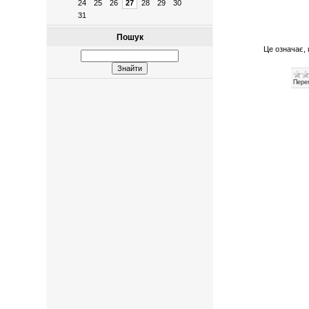
24
25
26
27
28
29
30
31
Пошук
Це означає,
Перег