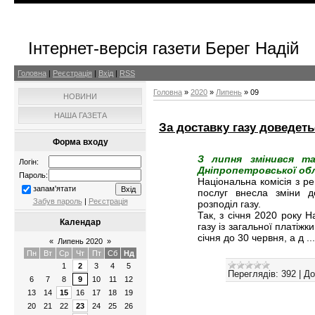
Інтернет-версія газети Берег Надій
Головна
|
Реєстрація
|
Вхід
|
RSS
Головна
»
2020
»
Липень
»
09
НОВИНИ
НАША ГАЗЕТА
За доставку газу доведет
Форма входу
З липня змінився т
Логін:
Дніпропетровської об
Пароль:
Національна комісія з р
запам'ятати
послуг внесла зміни д
Забув пароль
|
Реєстрація
розподіл газу.
Так, з січня 2020 року 
Календар
газу із загальної платіж
січня до 30 червня, а д
..
«
Липень 2020
»
Пн
Вт
Ср
Чт
Пт
Сб
Нд
1
2
3
4
5
Переглядів:
392
|
До
6
7
8
9
10
11
12
13
14
15
16
17
18
19
20
21
22
23
24
25
26