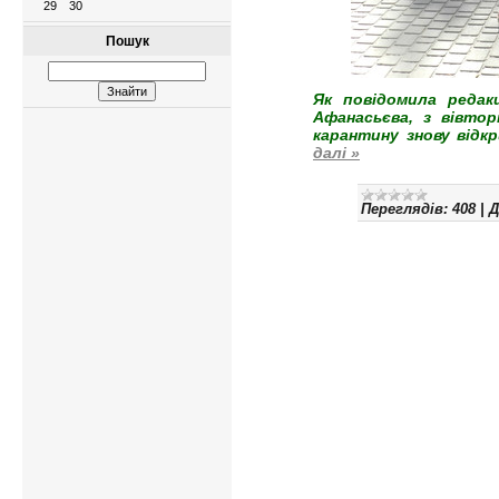
29
30
Пошук
Як повідомила редакц
Афанасьєва, з вівтор
карантину знову відкр
далі »
Переглядів:
408
|
Д