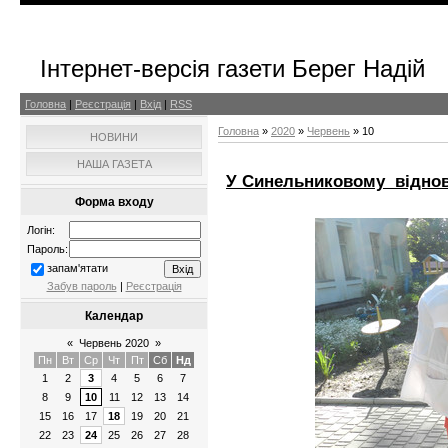
Інтернет-версія газети Берег Надій
Головна
|
Реєстрація
|
Вхід
|
RSS
Головна
»
2020
»
Червень
»
10
НОВИНИ
НАША ГАЗЕТА
У Синельниковому віднов
Форма входу
Логін:
Пароль:
запам'ятати
Забув пароль
|
Реєстрація
Календар
«
Червень 2020
»
Пн
Вт
Ср
Чт
Пт
Сб
Нд
1
2
3
4
5
6
7
8
9
10
11
12
13
14
15
16
17
18
19
20
21
22
23
24
25
26
27
28