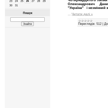
23
24
25
26
27
28
29
Олександрович Дани
30
31
"Україна" і незмінний
Пошук
...
Читати далі »
Переглядів:
512
|
До