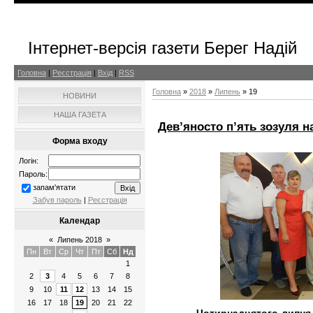
Інтернет-версія газети Берег Надій
Головна
|
Реєстрація
|
Вхід
|
RSS
Головна
»
2018
»
Липень
»
19
НОВИНИ
НАША ГАЗЕТА
Дев’яносто п’ять зозуля н
Форма входу
Логін:
Пароль:
запам'ятати
Забув пароль
|
Реєстрація
Календар
«
Липень 2018
»
Пн
Вт
Ср
Чт
Пт
Сб
Нд
1
2
3
4
5
6
7
8
9
10
11
12
13
14
15
16
17
18
19
20
21
22
Чотирнадцятого липня 